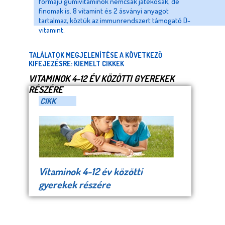
formájú gumivitaminok nemcsak játékosak, de
finomak is. 8 vitamint és 2 ásványi anyagot
tartalmaz, köztük az immunrendszert támogató D-
vitamint.
TALÁLATOK MEGJELENÍTÉSE A KÖVETKEZŐ
KIFEJEZÉSRE: KIEMELT CIKKEK
VITAMINOK 4-12 ÉV KÖZÖTTI GYEREKEK
RÉSZÉRE
CIKK
Vitaminok 4-12 év közötti
gyerekek részére