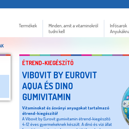
Termékek
Minden, amit a vitaminokról
Infósarok
tudni kell
Anyukákn
AK
ÉTREND-KIEGÉSZÍTŐ
VIBOVIT BY EUROVIT
AQUA ÉS DINO
GUMIVITAMIN
Vitaminokat és ásványi anyagokat tartalmazó
étrend-kiegészítő!
A Vibovit by Eurovit gumivitamin étrend-kiegészítő
4-12 éves gyermekeknek készült. A dínó és vízi állat